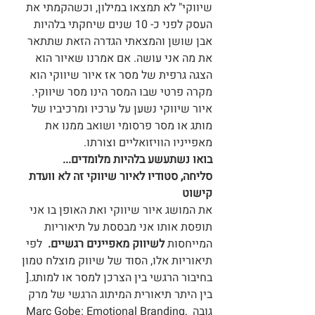
שיווקי" לא תמצאו במילון, וכשהקמתי את 
העסק לפני כ- 10 שנים שיחקתי בלהיות 
אבן שושן והמצאתי הגדרה הזאת שתתאר 
את מה אני עושה. אם אמרנו שאיור הוא 
הצגה גרפית של מסר אז איור שיווקי הוא 
מקרה פרטי שבו המסר הינו מסר שיווקי.
איור שיווקי נשען על ערכיו ומרכיביו של 
מותג או מסר פרסומי ושואב ממנו את 
מאפייניו הוויזואליים וצורתו.
בואו נשתעשע בלהיות מלומדים... 
סליחה, סטודיו לאיור שיווקי זה לא וועדת 
קישוט
את המושג איור שיווקי ואת האופן בו אני 
תופסת אותו אני מבססת על תיאוריות 
המייחסות 
לשיווק מאפיינים רגשיים. 
 לפי 
תיאוריות אלו, הסוד של שיווק מוצלח טמון 
בחיבור הרגשי בין הצרכן למסר או למותג.[ 
בין היתר תיאורית המיתוג הרגשי של מרק 
גובה Marc Gobe: Emotional Branding, 