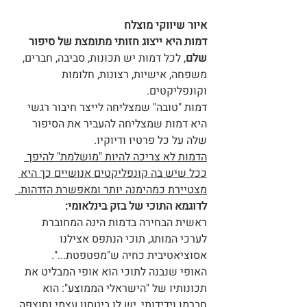
איור שיווקי מוצלח
דמות היא ייצוג חזותי מתומצת של סיפור 
שלם
, לכל דמות יש תכונות, סביבה, חברים, 
משפחה, אישיות, רצונות, חלומות 
וקונפליקטים.
דמות "טובה" שמצליחה לייצר חיבור רגשי 
היא דמות שמצליחה להעביר את הסיפור 
שלה על כל פרטיו ודיוקיו.
הדמות לא צריכה להיות "מושלמת" להיפך 
ככל שיש בה קונפליקטים אנושיים כך היא 
מצטיירת כמהימנה יותר ומאפשרת הזדהות. 
לדוגמא התוכי של בזק בינלאומי:
ראשית הבחירה בדמות הינה המחוברת 
לערכי המותג, תוכי הנתפס אצילנו 
אסוציאטיבית כחיה ש"מפטפטת...".
האופי שנבנה לתוכי הוא אופי המבליט את 
תכונותיו של "הישראלי הממוצע": הוא 
חברמן וידידותי, יש לו ביטחון עצמי וחוצפה 