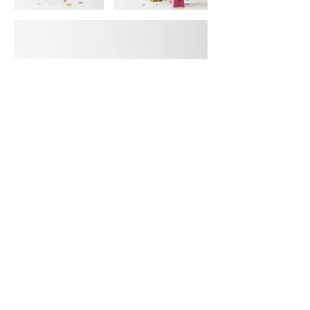
חזרה לכל הפרויקטים
שלי ארוטשס | ARTUSH
| בבלי
052-3847072
|
shely@artush.co.il
10 תל-אביב
עיצוב ובניית אתר סטודיו youxi